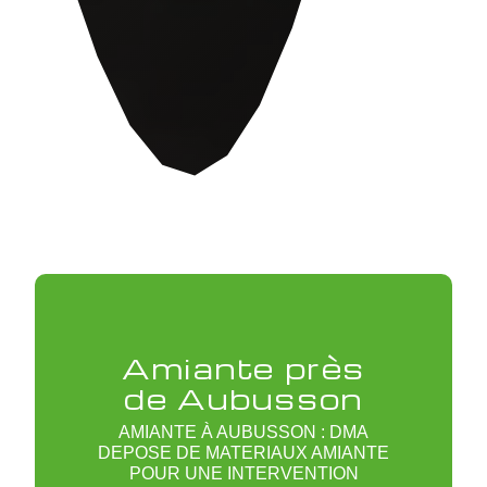
Amiante près
de Aubusson
AMIANTE À AUBUSSON : DMA
DEPOSE DE MATERIAUX AMIANTE
POUR UNE INTERVENTION