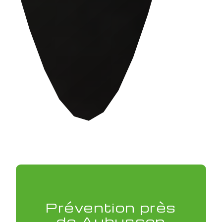
Prévention près
de Aubusson