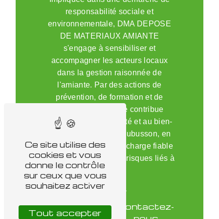
responsabilité sociale et
environnementale, DMA DEPOSE
DE MATERIAUX AMIANTE
s'engage à sensibiliser et
accompagner les acteurs locaux
dans la gestion raisonnée de
l'amiante. Par des actions de
prévention, de formation et de
communication, elle contribue
activement à la sécurité et au bien-
être des habitants d'Aubusson, en
Ce site utilise des
assurant une prise en charge fiable
cookies et vous
et professionnelle des risques liés à
donne le contrôle
l'amiante.
sur ceux que vous
souhaitez activer
En
Contactez-
savoir
Tout accepter
nous