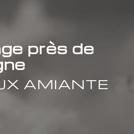
ge près de
gne
UX AMIANTE