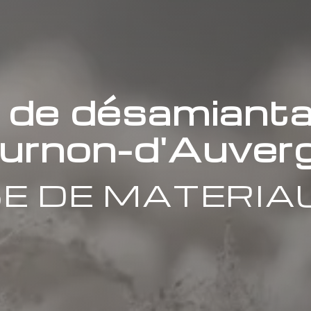
e de désamianta
urnon-d'Auver
E DE MATERIA