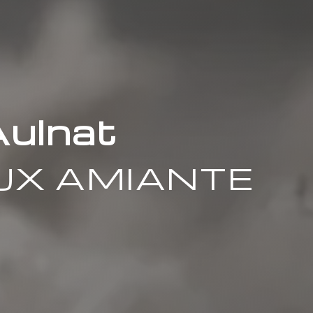
Aulnat
UX AMIANTE