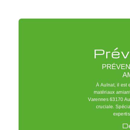
Prév
PRÉVEN
A
À Aulnat, il est
matériaux amia
Varennes 63170 Aub
cruciale. Spéci
expertis
D