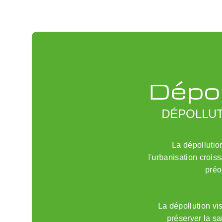
Dépol
DÉPOLLUT
La dépollutio
l'urbanisation croissa
préo
La dépollution vi
préserver la sa