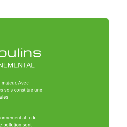
oulins
NNEMENTAL
l majeur. Avec
 des sols constitue une
ales.
ironnement afin de
e pollution sont