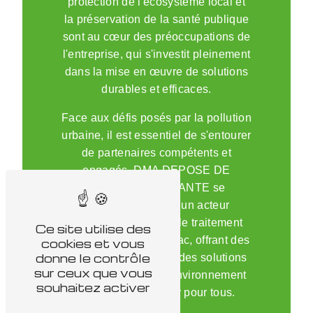
protection de l'écosystème local et
la préservation de la santé publique
sont au cœur des préoccupations de
l'entreprise, qui s'investit pleinement
dans la mise en œuvre de solutions
durables et efficaces.
Face aux défis posés par la pollution
urbaine, il est essentiel de s'entourer
de partenaires compétents et
engagés. DMA DEPOSE DE
MATERIAUX AMIANTE se
positionne comme un acteur
incontournable dans le traitement
Ce site utilise des
des pollutions à Mauriac, offrant des
cookies et vous
donne le contrôle
services de qualité et des solutions
sur ceux que vous
sur mesure pour un environnement
souhaitez activer
plus sain et plus sûr pour tous.