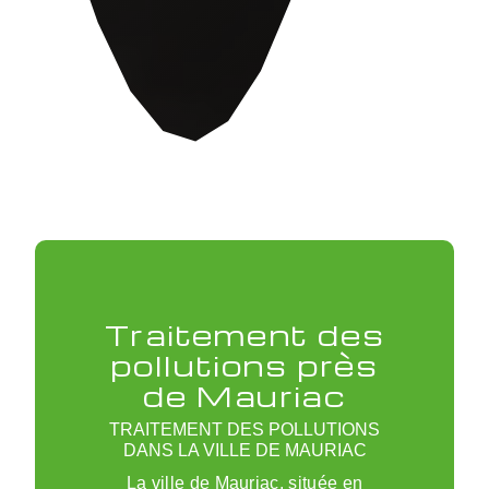
Traitement des
pollutions près
de Mauriac
TRAITEMENT DES POLLUTIONS
DANS LA VILLE DE MAURIAC
La ville de Mauriac, située en